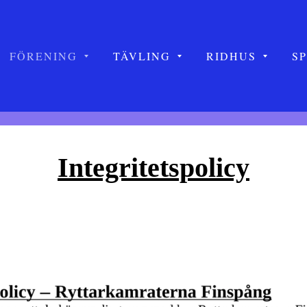
FÖRENING
TÄVLING
RIDHUS
S
Integritetspolicy